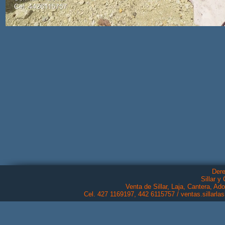
Der
Sillar 
Venta de Sillar, Laja, Cantera, A
Cel. 427 1169197, 442 6115757​ /
ventas.sillar